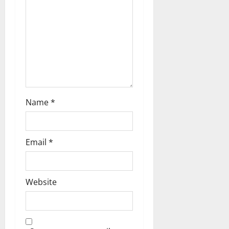
t
i
o
n
Name
*
Email
*
Website