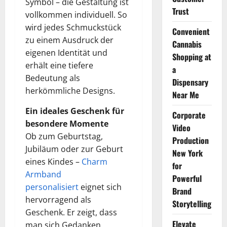
Symbol – die Gestaltung ist
Trust
vollkommen individuell. So
wird jedes Schmuckstück
Convenient
zu einem Ausdruck der
Cannabis
eigenen Identität und
Shopping at
erhält eine tiefere
a
Bedeutung als
Dispensary
herkömmliche Designs.
Near Me
Ein ideales Geschenk für
Corporate
besondere Momente
Video
Ob zum Geburtstag,
Production
Jubiläum oder zur Geburt
New York
eines Kindes –
Charm
for
Armband
Powerful
personalisiert
eignet sich
Brand
hervorragend als
Storytelling
Geschenk. Er zeigt, dass
Elevate
man sich Gedanken