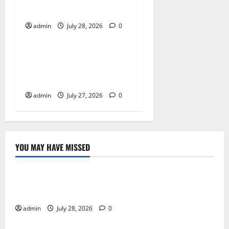
Growth and Customer Trust
admin
July 28, 2026
0
Blog
Convenient Cannabis
Shopping at a Dispensary
Near Me
admin
July 27, 2026
0
YOU MAY HAVE MISSED
Blog
Local Cannabis Dispensary With Outstanding
Customer Care
admin
July 28, 2026
0
Blog