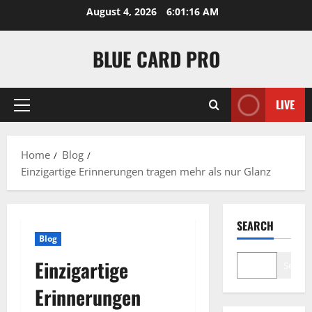
Skip
August 4, 2026
6:01:16 AM
to
content
BLUE CARD PRO
LIVE
Primary
Menu
Home
Blog
Einzigartige Erinnerungen tragen mehr als nur Glanz
SEARCH
Blog
Einzigartige
Search
Erinnerungen