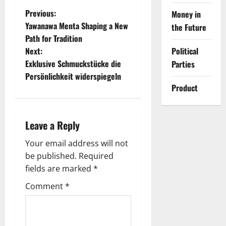
P
Previous:
Money in
Yawanawa Menta Shaping a New
the Future
o
Path for Tradition
Next:
Political
s
Exklusive Schmuckstücke die
Parties
t
Persönlichkeit widerspiegeln
Product
n
a
Leave a Reply
v
Your email address will not
be published.
Required
i
fields are marked
*
g
Comment
*
a