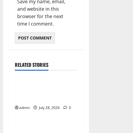
Save my name, email,
and website in this
browser for the next
time I comment.
RELATED STORIES
Blog
Local Cannabis Dispensary
With Outstanding Customer
Care
admin
July 28, 2026
0
Blog
Cannabis Marketing
Strategies That Build Brand