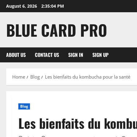
Skip
August 6, 2026
2:35:05 PM
to
content
BLUE CARD PRO
ABOUT US
CONTACT US
SIGN IN
SIGN UP
Home
Blog
Les bienfaits du kombucha pour la santé
Blog
Les bienfaits du komb