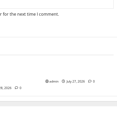
r for the next time I comment.
Blog
ting Strategies That
Convenient Cannabis Shopping at a
rowth and Customer
Dispensary Near Me
admin
July 27, 2026
0
 28, 2026
0