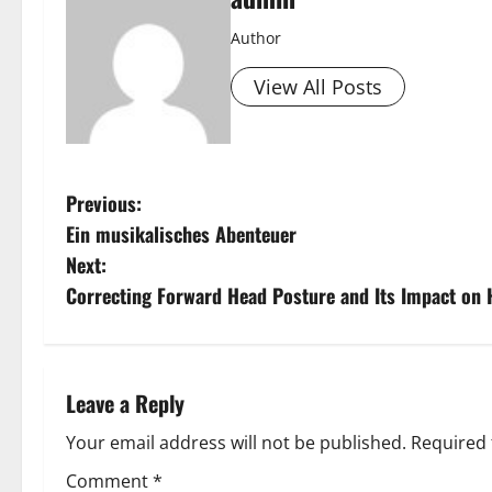
Author
View All Posts
P
Previous:
Ein musikalisches Abenteuer
o
Next:
s
Correcting Forward Head Posture and Its Impact on 
t
n
Leave a Reply
a
Your email address will not be published.
Required 
v
Comment
*