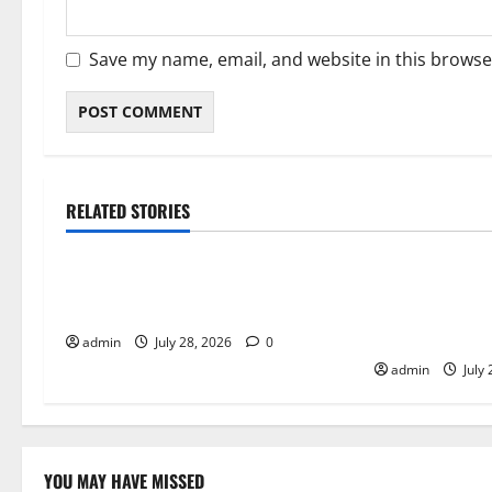
Save my name, email, and website in this browse
RELATED STORIES
Blog
Blog
Local Cannabis Dispensary With
Cannabis Marke
Outstanding Customer Care
Build Brand G
Trust
admin
July 28, 2026
0
admin
July
YOU MAY HAVE MISSED